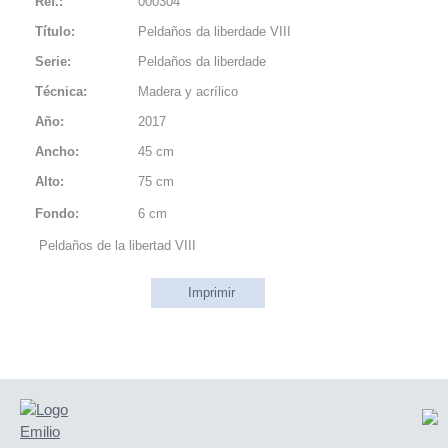
Ref.:
000304
Título:
Peldaños da liberdade VIII
Serie:
Peldaños da liberdade
Técnica:
Madera y acrílico
Año:
2017
Ancho:
45 cm
Alto:
75 cm
Fondo:
6 cm
Peldaños de la libertad VIII
Imprimir